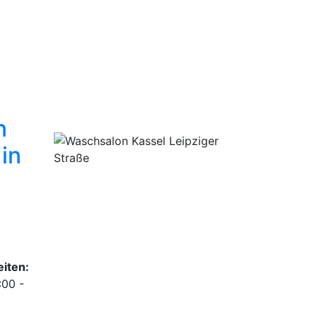
n
in
,
iten:
:00 -