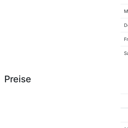
M
D
F
S
Preise