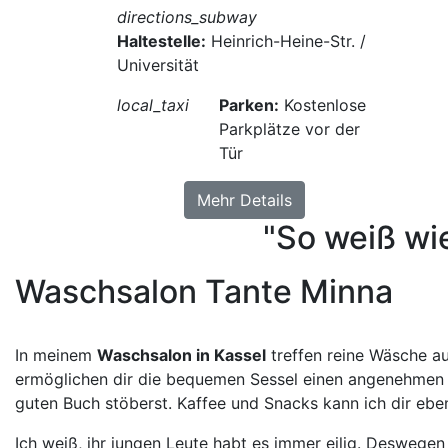
directions_subway
Haltestelle:
Heinrich-Heine-Str. /
Universität
local_taxi
Parken:
Kostenlose
Parkplätze vor der
Tür
Mehr Details
"So weiß wie
Waschsalon Tante Minna
In meinem
Waschsalon in Kassel
treffen reine Wäsche a
ermöglichen dir die bequemen Sessel einen angenehmen A
guten Buch stöberst. Kaffee und Snacks kann ich dir ebe
Ich weiß, ihr jungen Leute habt es immer eilig. Deswegen